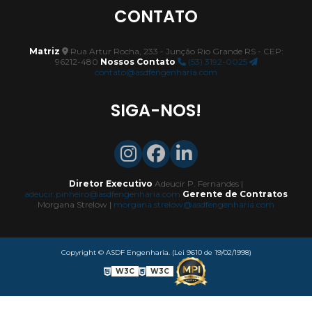
CONTATO
Montagem de estrutura metálica para cobertura em goiás
Manutenção de estrutura metálica para cobertura
Matriz
Rua Artur Rocha, 233 - Junção Rio Grande RS - CEP:
96212-480
Nossos Contato
(53) 3192-0025
Manutenção de estrutura metálica para cobertura no
contato@asdfengenharia.com
paraná
SIGA-NOS!
Manutenção de estrutura metálica para cobertura em sc
Manutenção de estrutura metálica para cobertura no rs
Manutenção de estrutura metálica para cobertura no mt
Diretor Executivo
Adeucir P. Fernandes |
adeucir.pinheiro@asdfengenharia.com
Gerente de Contratos
Fabricação e montagem de tubulações
Morgana Strelow |
morgana.strelow@asdfengenharia.com
Fabricação e montagem de tubulações em santa catarina
Copyright © ASDF Engenharia. (Lei 9610 de 19/02/1998)
Fabricação e montagem de tubulações no mato grosso
W3C
W3C
Fabricação e montagem de tubulações no paraná