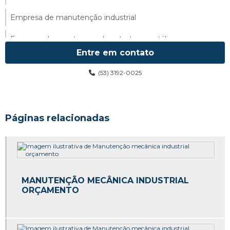
Empresa de manutenção industrial
Empresa de montagem de estrutura metálica
Entre em contato
Empresa de montagem de tubulação industrial
(53) 3192-0025
Empresa de montagem e manutenção industrial
Empresa de tubulações industriais
Páginas relacionadas
Empresa de tubulações industriais em mato grosso
Empresa especializada em estrutura metálica
Empresa que faz estrutura metálica
MANUTENÇÃO MECÂNICA INDUSTRIAL
Empresas de fabricação de estrutura metálica
ORÇAMENTO
Empresas de manutenção de tubulação