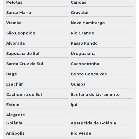
Locação de caminhão munck
Pelotas
Canoas
Santa Maria
Gravataí
Locação de caminhão munck preço
Viamão
Novo Hamburgo
Locação munck
São Leopoldo
Rio Grande
Manutenção corretiva de tubulações industriais
Alvorada
Passo Fundo
Manutenção de estruturas metálicas
Sapucaia do Sul
Uruguaiana
Santa Cruz do Sul
Cachoeirinha
Manutenção de tubulação
Bagé
Bento Gonçalves
Manutenção de tubulações industriais
Erechim
Guaíba
Manutenção industrial estrutura metálica
Cachoeira do Sul
Santana do Livramento
Esteio
Ijuí
Manutenção tubulação de incêndio
Alegrete
Montagem de cobertura metálica
Goiânia
Aparecida de Goiânia
Montagem de estrutura metálica
Anápolis
Rio Verde