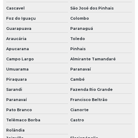
Estrutura metálica industrial
Cascavel
São José dos Pinhais
Foz do Iguaçu
Colombo
Estrutura metálica instalação
Guarapuava
Paranaguá
Estrutura metálica para armazém
Araucária
Toledo
Estrutura metálica para barracão
Apucarana
Pinhais
Estrutura metálica para cobertura
Campo Largo
Almirante Tamandaré
Umuarama
Paranavaí
Estrutura metálica para cobertura de quadras
Piraquara
Cambé
Estrutura metálica para escada
Sarandi
Fazenda Rio Grande
Fábrica de estrutura metálica
Paranavaí
Francisco Beltrão
Fabricação de estruturas metálicas
Pato Branco
Cianorte
Telêmaco Borba
Castro
Fabricação e montagem de estruturas metálicas
Rolândia
Fabricação e montagem de estruturas metálicas em geral