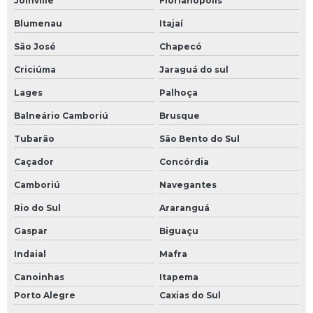
Joinville
Florianópolis
Fornecedor de estrutura metálica
Blumenau
Itajaí
São José
Chapecó
Indústria de estrutura metálica
Criciúma
Jaraguá do sul
Instalação de tubulação
Lages
Palhoça
Instalação de tubulação de ar comprimido
Balneário Camboriú
Brusque
Tubarão
São Bento do Sul
Instalação de tubulação de incêndio
Caçador
Concórdia
Instalação e montagem de tubulação industrial
Camboriú
Navegantes
Laudos técnicos de engenharia
Rio do Sul
Araranguá
Laudos técnicos engenharia mecânica
Gaspar
Biguaçu
Indaial
Mafra
Locação caminhão munck com cesto
Canoinhas
Itapema
Locação caminhão munck mensal
Porto Alegre
Caxias do Sul