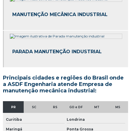
Empresas de manutenção tubulação industrial
Empresas fabricantes de estrutura metálica
MANUTENÇÃO MECÂNICA INDUSTRIAL
Escada estrutura metálica
Estrutura metálica aço galvanizado
Estrutura metálica equipamentos industriais
PARADA MANUTENÇÃO INDUSTRIAL
Estrutura metálica galpão
Estrutura metálica galpão industrial
Principais cidades e regiões do Brasil onde
a ASDF Engenharia atende Empresa de
Estrutura metálica galpão mezanino
manutenção mecânica industrial:
Estrutura metálica galvanizada
PR
SC
RS
GO e DF
MT
MS
Estrutura metalica galvanizada a fogo
Curitiba
Londrina
Estrutura metálica galvanizada para telhado
Maringá
Ponta Grossa