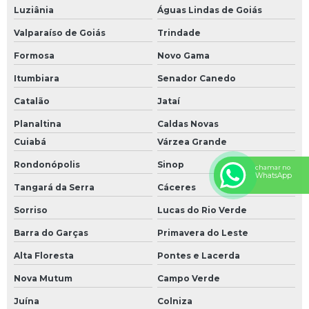
Luziânia
Águas Lindas de Goiás
Montagem de estrutura metálica para telhado
Valparaíso de Goiás
Trindade
Montagem de tubulação de ar comprimido
Formosa
Novo Gama
Montagem de tubulação de gás
Itumbiara
Senador Canedo
Montagem de tubulação de incêndio
Catalão
Jataí
Planaltina
Caldas Novas
Montagem de tubulação industrial
Cuiabá
Várzea Grande
Montagem de tubulações
Rondonópolis
Sinop
chamar no
WhatsApp
Montagem e desmontagem de tubulações hidráulicas
Tangará da Serra
Cáceres
Sorriso
Lucas do Rio Verde
Orçamento estrutura metálica
Barra do Garças
Primavera do Leste
Orçamento galpão estrutura metálica
Alta Floresta
Pontes e Lacerda
Orçamento tubulação de incêndio
Nova Mutum
Campo Verde
Juína
Colniza
Preço de montagem de estrutura metálica